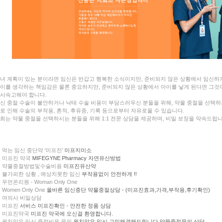
녀 계획이 있는 분이라면 임신은 반갑고 행복한 소식이지만, 준비되지 않은 상황에서 임신하게
이를 생각하는 책임감은 물론 중요하지만, 준비되지 않은 상황에서 아이를 낳게 된다면 그것
사숙고해야 합니다.
신 중절 수술이 불안하거나 낙태 수술 비용이 부담스러우신 분들을 위해, 약물 중절을 선택하
로 인해 수술의 부작용, 흔적, 후유증, 기록 등으로부터 자유로울 수 있습니다.
희는 약물 중절을 선택하시는 분들을 위해 1:1 전문 상담을 제공하며, 비밀 보장을 약속드립니
먹는 임신 중단약 '미프진'
미프지미소
미프진 약국
MIFEGYNE Pharmacy 자연유산방법
약물중절방법및수술비용
미프진유산약
불가피한 상황 , 예상치못한 임신
부작용없이 안전하게 !!
우먼온리원 - Woman Only One
Women Only One
올바른 임신중단 약물중절상담 - (미프진효과,가격,부작용,후기확인)
여의사 비밀상담
미프진
서비스 미프진확인 - 안전한 정품 상담
미프진약국
미프진 약국에 오신걸 환영합니다.
원치않은 임신 중절비용 문의
원치않은 임신 고민해결해드립니다 약물중절문의 상담