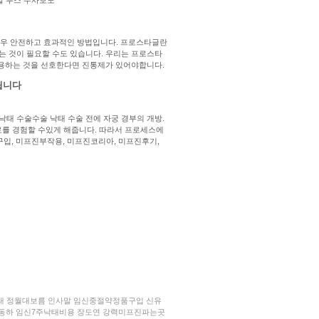
유도하는 매우 안전하고 효과적인 방법입니다. 프로스타글란
는 것이 필요할 수도 있습니다. 우리는 프로스타
복용하는 것을 선호한다면 진통제가 있어야합니다.
됩니다
낙태 수술수술 낙태 수술 전에 자궁 경부의 개방.
치료를 경험할 수있게 해줍니다. 따라서 프로세스에
프진구입, 미프진부작용, 미프진코리아, 미프진후기,
태
정월대보름 인사말
임신중절약정품구입
신유
동하
임신7주낙태비용
장도연
강력미프진파는곳