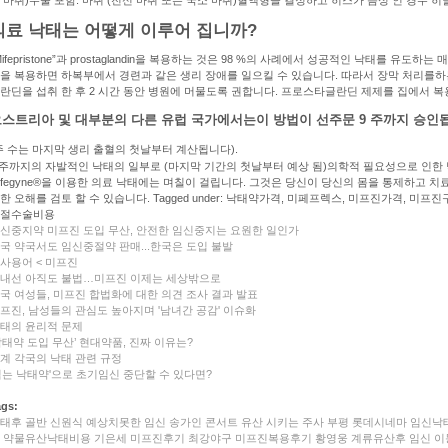
의료 낙태는 어떻게 이루어 집니까?
Mifepristone”과 prostaglandin을 복용하는 것은 98 %의 사례에서 성공적인 낙태를 
을 복용하면 하복부에서 경련과 같은 생리 장애를 일으킬 수 있습니다. 따라서 장막 처리를하
란딘을 섭취 한 후 2 시간 동안 병원에 머물도록 권합니다. 프로스타글란딘 제제를 집에서 
스트리아 및 대부분의 다른 유럽 국가에서는이 방법이 선주문 9 주까지 승인
주 수는 마지막 생리 출혈의 첫날부터 계산됩니다).
 주까지의 자발적인 낙태의 일부로 (마지막 기간의 첫날부터 예상 됨)의학적 필요성으로 인한 
ifegyne®을 이용한 의료 낙태에는 며칠이 걸립니다. 그것은 당신이 당신의 몸을 통제하고 
한 오해를 검토 할 수 있습니다. Tagged under: 낙태약가격, 미페프렉스, 미프진가격, 미
절수술비용
신중지약 미프진 도입 무산, 안전한 임신중지는 요원한 일인가
국 약국서도 임신중절약 판매...한국은 도입 불발
사용어 < 미프진
내선 아직도 불법…미프진 이제는 세상밖으로
국 여성들, 미프진 합법화에 대한 의견 조사 결과 발표
프진, 남성들의 관심도 높아지며 '남녀간 공감' 이슈화
태의 윤리적 문제
낙태약 도입 무산’ 현대약품, 진짜 이유는?
계 각국의 낙태 관련 규정
먹는 낙태약'으로 초기임신 중단할 수 있다면?
ags:
태후 골반
신원식
예상치못한 임신
송가인 콘서트
유산 시키는 주사
부평 롯데시네마
임신낙
약물유산낙태비용
기은세
미­프진후기
최강야구
미프진복용후기
황영웅
계류유산후 임신
이