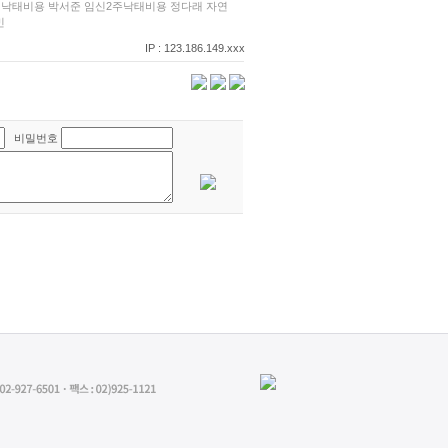
 낙태비용
박서준
임신2주낙태비용
정다래
자연
민
IP : 123.186.149.xxx
비밀번호