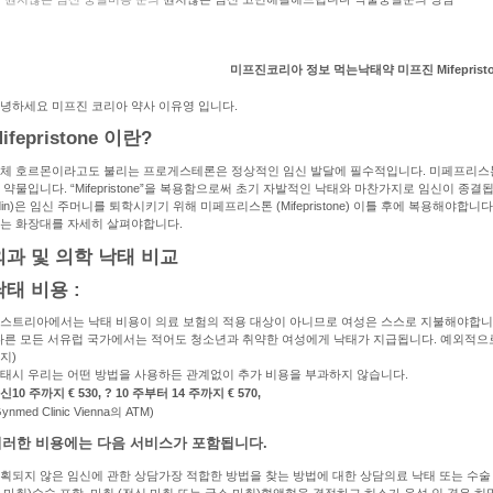
미프진코리아 정보 먹는낙태약 미프진 Mifepristo
녕하세요 미프진 코리아 약사 이유영 입니다.
ifepristone 이란?
체 호르몬이라고도 불리는 프로게스테론은 정상적인 임신 발달에 필수적입니다. 미페프리스
 약물입니다. “Mifepristone”을 복용함으로써 초기 자발적인 낙태와 마찬가지로 임신이 종결됩니
din)은 임신 주머니를 퇴학시키기 위해 미페프리스톤 (Mifepristone) 이틀 후에 복용해야합
는 화장대를 자세히 살펴야합니다.
외과 및 의학 낙태 비교
낙태 비용 :
스트리아에서는 낙태 비용이 의료 보험의 적용 대상이 아니므로 여성은 스스로 지불해야합니
다른 모든 서유럽 국가에서는 적어도 청소년과 취약한 여성에게 낙태가 지급됩니다. 예외적으로
지)
태시 우리는 어떤 방법을 사용하든 관계없이 추가 비용을 부과하지 않습니다.
신10 주까지 € 530, ? 10 주부터 14 주까지 € 570,
Gynmed Clinic Vienna의 ATM)
이러한 비용에는 다음 서비스가 포함됩니다.
획되지 않은 임신에 관한 상담가장 적합한 방법을 찾는 방법에 대한 상담의료 낙태 또는 수술 
 마취)수술 포함. 마취 (전신 마취 또는 국소 마취)혈액형을 결정하고 히스가 음성 인 경우 