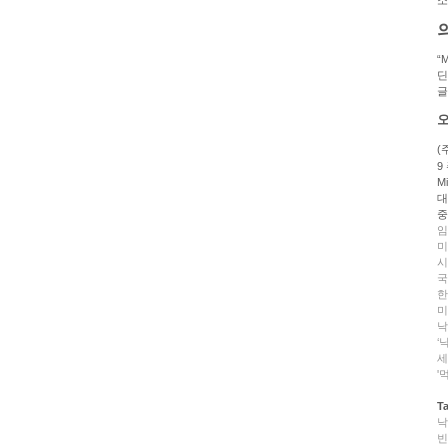
“
딘
글
오
(
9
M
대
중
임
미
시
국
한
미
낙
‘
세
'
T
낙
빈