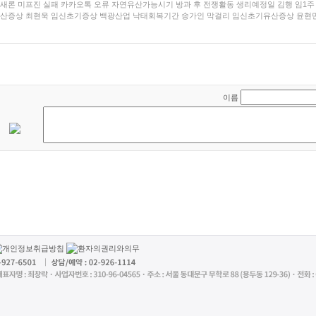
새론
미프진 실패
카카오톡 오류
자연유산가능시기
방과 후 전쟁활동
생리예정일
김행
임1주
산증상
최현욱
임신초기증상
백광산업
낙태회복기간
송가인 막걸리
임신초기유산증상
윤현
이름